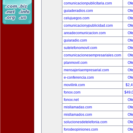
comunicacionpublicitaria.com
Ofe
guiaderadios.com
Ofe
celujuegos.com
Ofe
comunicacionypublicidad.com
Ofe
areadecomunicacion.com
Ofe
guiaradio.com
Ofe
sutelefonomovil.com
Ofe
comunicacionesempresariales.com
Ofe
planmovil.com
Ofe
mensajeriaempresarial.com
Ofe
e-conferencia.com
Ofe
movilink.com
$2,
fonox.com
$49,
fonox.net
Ofe
misllamadas.com
Ofe
misllamados.com
Ofe
solucionesdetelefonia.com
Ofe
forodeopiniones.com
Ofe