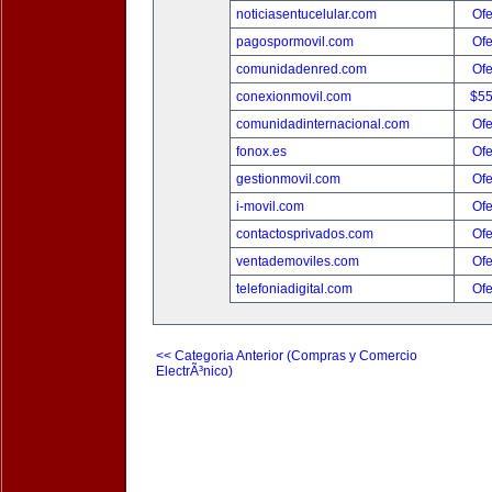
noticiasentucelular.com
Ofe
pagospormovil.com
Ofe
comunidadenred.com
Ofe
conexionmovil.com
$5
comunidadinternacional.com
Ofe
fonox.es
Ofe
gestionmovil.com
Ofe
i-movil.com
Ofe
contactosprivados.com
Ofe
ventademoviles.com
Ofe
telefoniadigital.com
Ofe
<< Categoria Anterior (Compras y Comercio
ElectrÃ³nico)