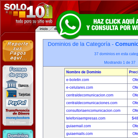
Dominios de la Categoría -
Comunica
37 dominios en esta categ
Mostrando 1 de 37
Nombre de Dominio
Prec
e-boletin.com
Ofe
e-celulares.com
Ofe
centraldecomunicacion.com
Ofe
centraldecomunicaciones.com
Ofe
consultoriaencomunicacion.com
Ofe
telefoniaempresas.com
$4
guiaemail.com
Ofe
guiaemails.com
Ofe