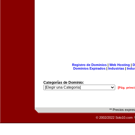
Registro de Dominios
|
Web Hosting
|
D
Dominios Expirados
|
Industrias
|
Indu
Categorías de Dominio:
[Pág. princi
** Precios expre
© 2002/2022 Solo10.com