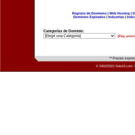
Registro de Dominios
|
Web Hosting
|
D
Dominios Expirados
|
Industrias
|
Indu
Categorías de Dominio:
[Pág. princi
** Precios expre
© 2002/2022 Solo10.com