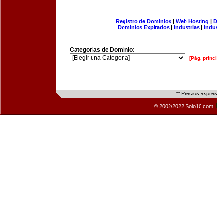
Registro de Dominios
|
Web Hosting
|
D
Dominios Expirados
|
Industrias
|
Indu
Categorías de Dominio:
[Pág. princi
** Precios expre
© 2002/2022 Solo10.com