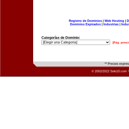
Registro de Dominios
|
Web Hosting
|
D
Dominios Expirados
|
Industrias
|
Indu
Categorías de Dominio:
[Pág. princi
** Precios expre
© 2002/2022 Solo10.com