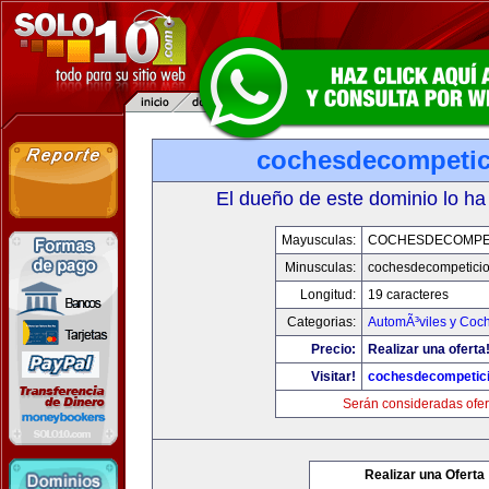
cochesdecompeti
El dueño de este dominio lo ha
Mayusculas:
COCHESDECOMPE
Minusculas:
cochesdecompetici
Longitud:
19 caracteres
Categorias:
AutomÃ³viles y Coc
Precio:
Realizar una oferta
Visitar!
cochesdecompetic
Serán consideradas ofer
Realizar una Oferta