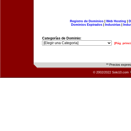
Registro de Dominios
|
Web Hosting
|
D
Dominios Expirados
|
Industrias
|
Indu
Categorías de Dominio:
[Pág. princi
** Precios expre
© 2002/2022 Solo10.com