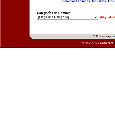
Dominios Expirados
|
Industrias
|
Indu
Categorías de Dominio:
[Pág. princi
** Precios expre
© 2002/2022 Solo10.com