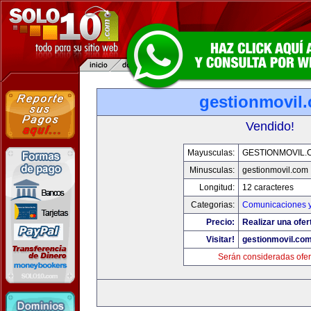
gestionmovil
Vendido!
Mayusculas:
GESTIONMOVIL.
Minusculas:
gestionmovil.com
Longitud:
12 caracteres
Categorias:
Comunicaciones y
Precio:
Realizar una ofer
Visitar!
gestionmovil.co
Serán consideradas ofer