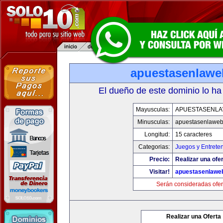
apuestasenlaw
El dueño de este dominio lo ha
Mayusculas:
APUESTASENL
Minusculas:
apuestasenlawe
Longitud:
15 caracteres
Categorias:
Juegos y Entrete
Precio:
Realizar una ofer
Visitar!
apuestasenlawe
Serán consideradas ofer
Realizar una Oferta