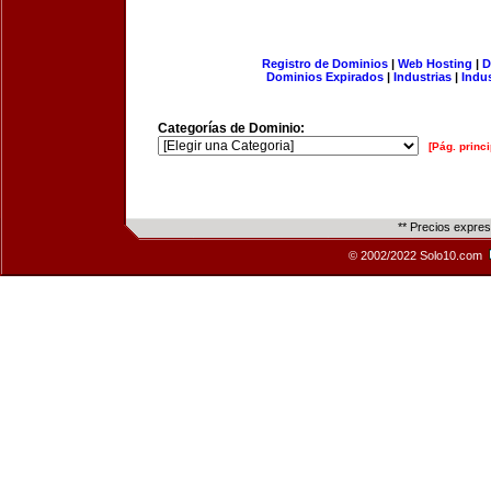
Registro de Dominios
|
Web Hosting
|
D
Dominios Expirados
|
Industrias
|
Indu
Categorías de Dominio:
[Pág. princi
** Precios expre
© 2002/2022 Solo10.com