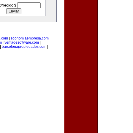
Ofrecido $
s.com
|
economiaempresa.com
m
|
ventadesoftware.com
|
|
barcelonapropiedades.com
|
|