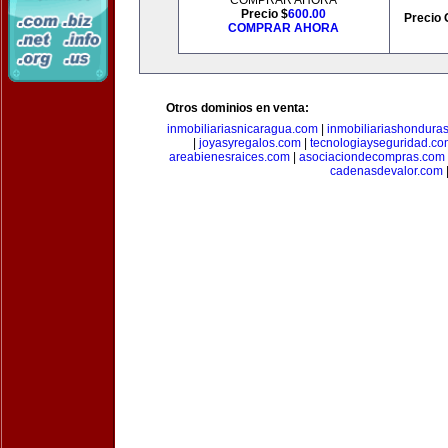
COMPRAR AHORA
Precio $
600.00
Precio 
COMPRAR AHORA
Otros dominios en venta:
inmobiliariasnicaragua.com
|
inmobiliariashondura
|
joyasyregalos.com
|
tecnologiayseguridad.co
areabienesraices.com
|
asociaciondecompras.com
cadenasdevalor.com