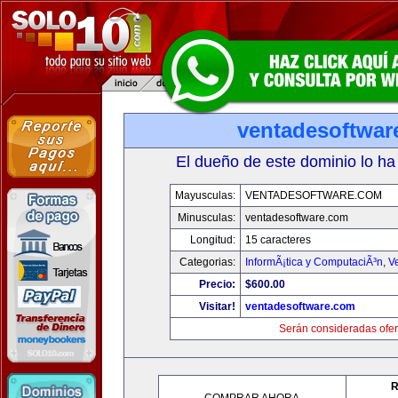
ventadesoftwar
El dueño de este dominio lo ha
Mayusculas:
VENTADESOFTWARE.COM
Minusculas:
ventadesoftware.com
Longitud:
15 caracteres
Categorias:
InformÃ¡tica y ComputaciÃ³n
,
V
Precio:
$600.00
Visitar!
ventadesoftware.com
Serán consideradas ofer
R