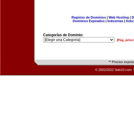
Registro de Dominios
|
Web Hosting
|
D
Dominios Expirados
|
Industrias
|
Indu
Categorías de Dominio:
[Pág. princi
** Precios expre
© 2002/2022 Solo10.com