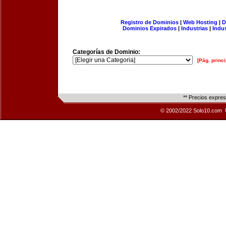
Registro de Dominios
|
Web Hosting
|
D
Dominios Expirados
|
Industrias
|
Indu
Categorías de Dominio:
[Pág. princi
** Precios expre
© 2002/2022 Solo10.com