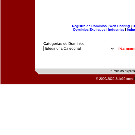
Registro de Dominios
|
Web Hosting
|
D
Dominios Expirados
|
Industrias
|
Indu
Categorías de Dominio:
[Pág. princi
** Precios expre
© 2002/2022 Solo10.com