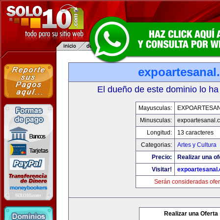
expoartesanal
El dueño de este dominio lo ha
Mayusculas:
EXPOARTESA
Minusculas:
expoartesanal.
Longitud:
13 caracteres
Categorias:
Artes y Cultura
Precio:
Realizar una of
Visitar!
expoartesanal
Serán consideradas ofer
Realizar una Oferta