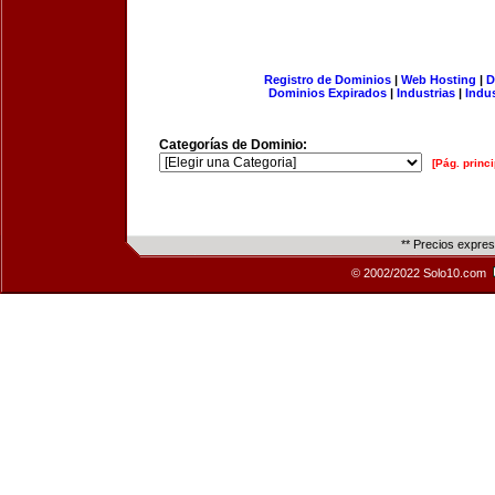
Registro de Dominios
|
Web Hosting
|
D
Dominios Expirados
|
Industrias
|
Indu
Categorías de Dominio:
[Pág. princi
** Precios expre
© 2002/2022 Solo10.com