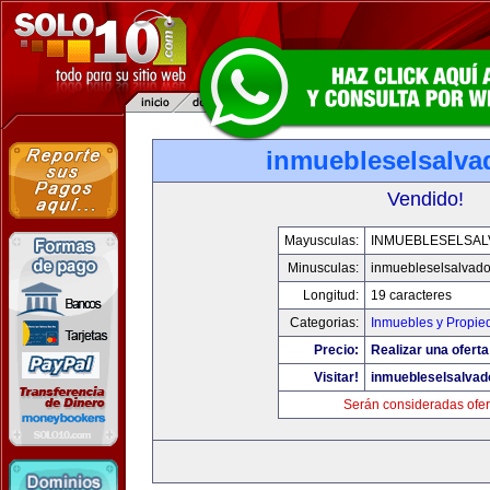
inmuebleselsalva
Vendido!
Mayusculas:
INMUEBLESELSA
Minusculas:
inmuebleselsalvado
Longitud:
19 caracteres
Categorias:
Inmuebles y Propie
Precio:
Realizar una oferta
Visitar!
inmuebleselsalvad
Serán consideradas ofer