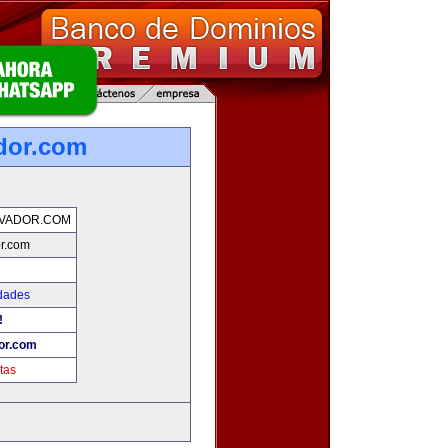
dor.com
LVADOR.COM
r.com
dades
!
or.com
tas