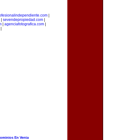
ofesionalindependiente.com
|
|
sevendepropiedad.com
|
m
|
agenciafotografica.com
|
|
ominios En Venta