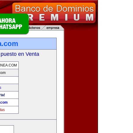
a.com
 puesto en Venta
INEA.COM
.com
s
ta!
a.com
tas