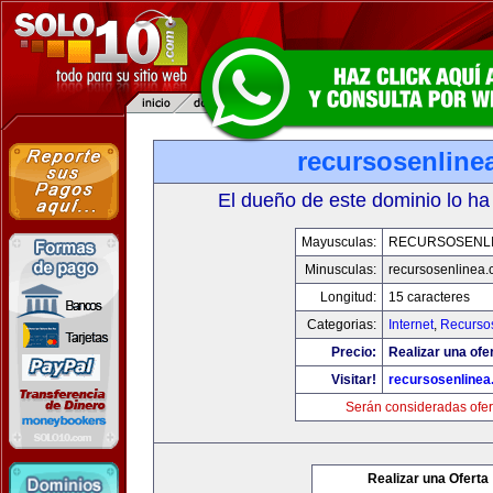
recursosenline
El dueño de este dominio lo ha
Mayusculas:
RECURSOSENL
Minusculas:
recursosenlinea
Longitud:
15 caracteres
Categorias:
Internet
,
Recurso
Precio:
Realizar una ofer
Visitar!
recursosenline
Serán consideradas ofer
Realizar una Oferta