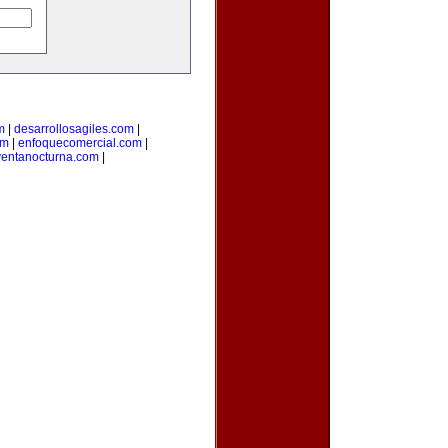
m
|
desarrollosagiles.com
|
om
|
enfoquecomercial.com
|
ventanocturna.com
|