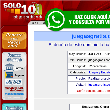
juegasgratis
El dueño de este dominio lo ha
Mayusculas:
JUEGASGRATI
Minusculas:
juegasgratis.co
Longitud:
12 caracteres
Categorias:
Juegos y Entret
Precio:
Realizar una of
Visitar!
juegasgratis.c
Serán consideradas ofer
Realizar una Oferta