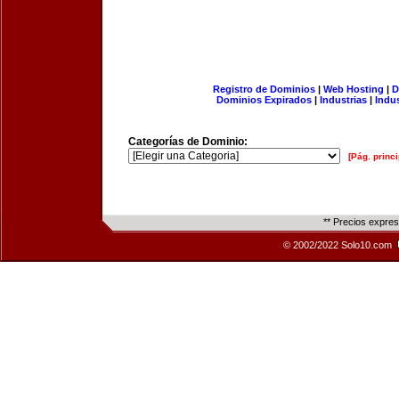
Registro de Dominios
|
Web Hosting
|
D
Dominios Expirados
|
Industrias
|
Indu
Categorías de Dominio:
[Pág. princi
** Precios expre
© 2002/2022 Solo10.com