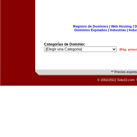
Registro de Dominios
|
Web Hosting
|
D
Dominios Expirados
|
Industrias
|
Indu
Categorías de Dominio:
[Pág. princi
** Precios expre
© 2002/2022 Solo10.com