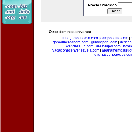
Precio Ofrecido $
Otros dominios en venta:
tunegocioencasa.com
|
campodetiro.com
|
ganadineroahora.com
|
guiadeperu.com
|
destin
webdesalud.com
|
areaviajes.com
|
hote
vacacionesenvenezuela.com
|
apartamentosurug
oficinasdenegocios.co