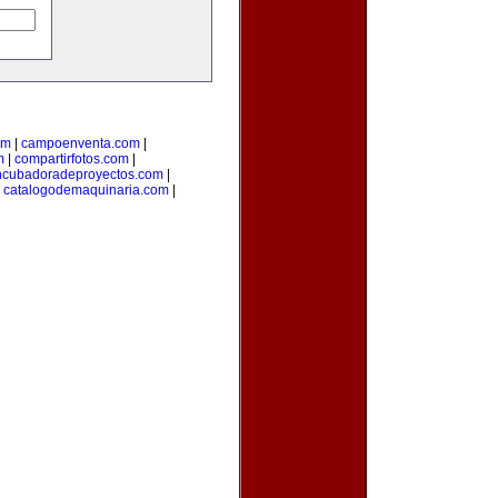
om
|
campoenventa.com
|
m
|
compartirfotos.com
|
ncubadoradeproyectos.com
|
|
catalogodemaquinaria.com
|