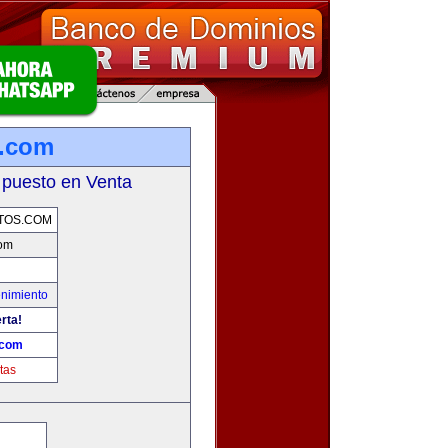
s.com
 puesto en Venta
TOS.COM
com
enimiento
rta!
.com
tas