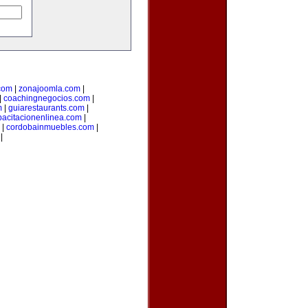
com
|
zonajoomla.com
|
|
coachingnegocios.com
|
m
|
guiarestaurants.com
|
pacitacionenlinea.com
|
|
cordobainmuebles.com
|
|