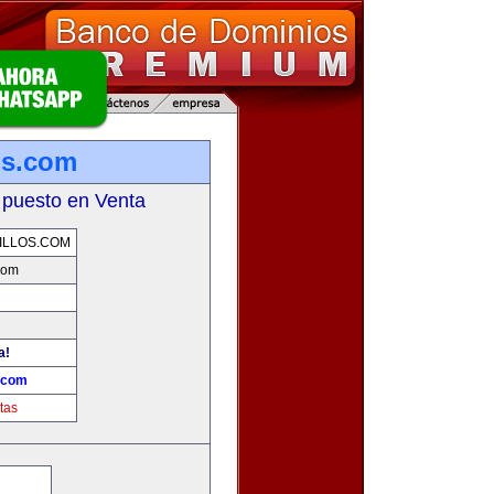
os.com
 puesto en Venta
ILLOS.COM
.com
a!
s.com
tas