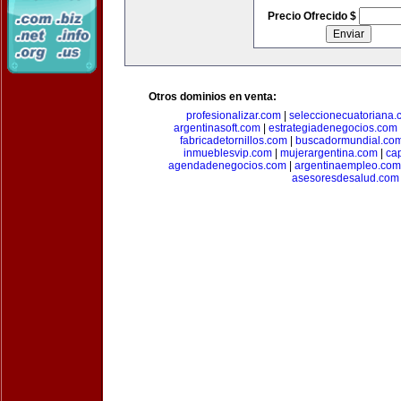
Precio Ofrecido $
Otros dominios en venta:
profesionalizar.com
|
seleccionecuatoriana.
argentinasoft.com
|
estrategiadenegocios.com
fabricadetornillos.com
|
buscadormundial.co
inmueblesvip.com
|
mujerargentina.com
|
ca
agendadenegocios.com
|
argentinaempleo.com
asesoresdesalud.com