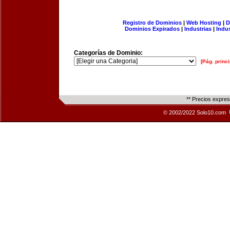
Registro de Dominios
|
Web Hosting
|
D
Dominios Expirados
|
Industrias
|
Indu
Categorías de Dominio:
[Pág. princi
** Precios expre
© 2002/2022 Solo10.com