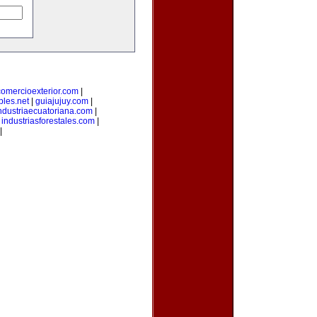
comercioexterior.com
|
les.net
|
guiajujuy.com
|
ndustriaecuatoriana.com
|
|
industriasforestales.com
|
|