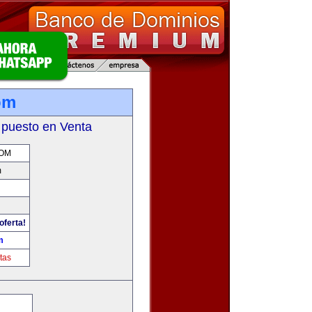
om
 puesto en Venta
COM
m
oferta!
m
tas