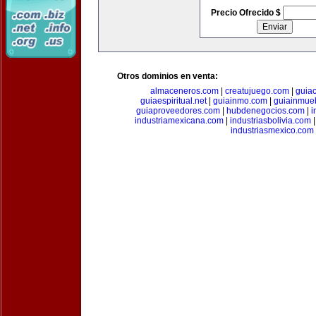
Precio Ofrecido $
Otros dominios en venta:
almaceneros.com
|
creatujuego.com
|
guia
guiaespiritual.net
|
guiainmo.com
|
guiainmueb
guiaproveedores.com
|
hubdenegocios.com
|
i
industriamexicana.com
|
industriasbolivia.com
industriasmexico.com