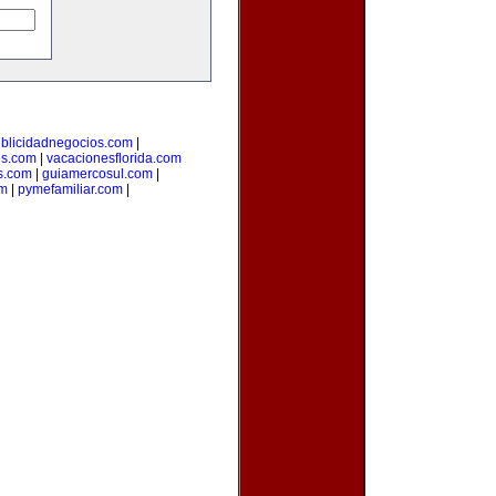
blicidadnegocios.com
|
es.com
|
vacacionesflorida.com
s.com
|
guiamercosul.com
|
om
|
pymefamiliar.com
|