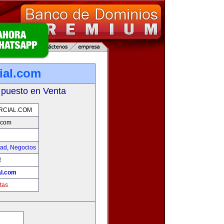
ial.com
 puesto en Venta
RCIAL.COM
.com
dad
,
Negocios
!
l.com
tas