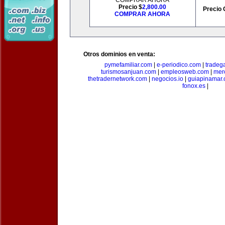
COMPRAR AHORA
Precio $
2,800.00
Precio 
COMPRAR AHORA
Otros dominios en venta:
pymefamiliar.com
|
e-periodico.com
|
tradega
turismosanjuan.com
|
empleosweb.com
|
mer
thetradernetwork.com
|
negocios.io
|
guiapinamar
fonox.es
|