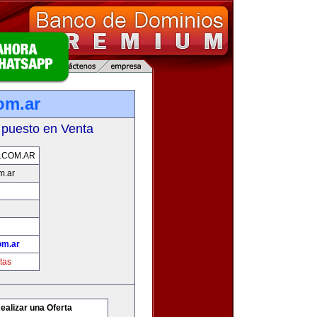
om.ar
 puesto en Venta
.COM.AR
m.ar
om.ar
tas
ealizar una Oferta