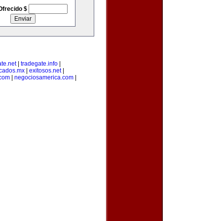
Ofrecido $
te.net
|
tradegate.info
|
cados.mx
|
exitosos.net
|
.com
|
negociosamerica.com
|