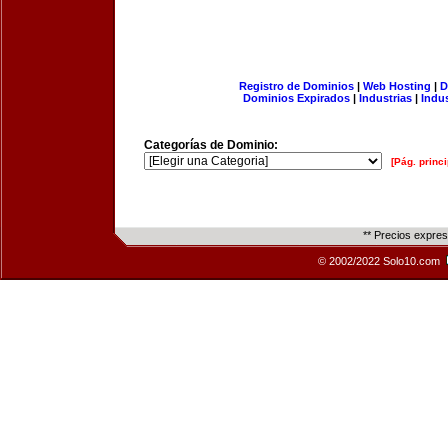
Registro de Dominios
|
Web Hosting
|
D
Dominios Expirados
|
Industrias
|
Indu
Categorías de Dominio:
[Pág. princi
** Precios expre
© 2002/2022 Solo10.com