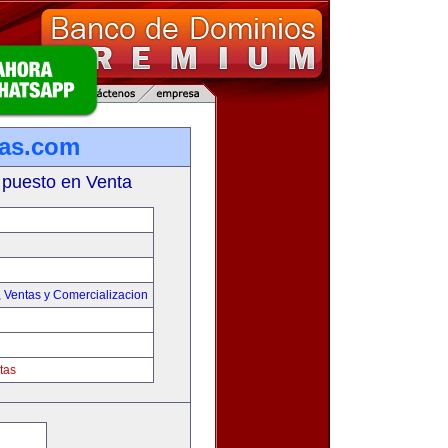
ras.com
 puesto en Venta
,
Ventas y Comercializacion
tas