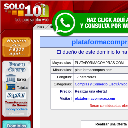
plataformacomp
El dueño de este dominio lo ha
Mayusculas:
PLATAFORMACOMPRAS.COM
Minusculas:
plataformacompras.com
Longitud:
17 caracteres
Categorias:
Compras y Comercio ElectrÃ³nico
Precio:
Realizar una oferta!
Visitar!
plataformacompras.com
Serán consideradas ofer
Realizar una Oferta