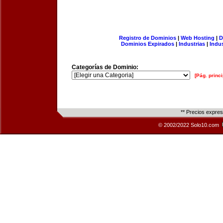
Registro de Dominios
|
Web Hosting
|
D
Dominios Expirados
|
Industrias
|
Indu
Categorías de Dominio:
[Pág. princi
** Precios expre
© 2002/2022 Solo10.com